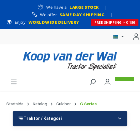
📦
l huvudinnehåll
We have a
LARGE STOCK
|
🚀
We offer
SAME DAY SHIPPING
|
🌍
Enjoy
WORLDWIDE DELIVERY
FREE SHIPPING > € 150
Startsida
Katalog
Guldner
G Series
Traktor / Kategori