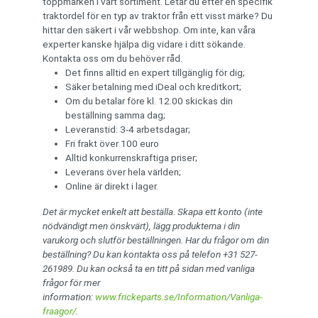
toppmärken i vårt sortiment. Letar du efter en specifik
traktordel för en typ av traktor från ett visst märke? Du
hittar den säkert i vår webbshop. Om inte, kan våra
experter kanske hjälpa dig vidare i ditt sökande.
Kontakta oss om du behöver råd.
Det finns alltid en expert tillgänglig för dig;
Säker betalning med iDeal och kreditkort;
Om du betalar före kl. 12.00 skickas din
beställning samma dag;
Leveranstid: 3-4 arbetsdagar;
Fri frakt över 100 euro
Alltid konkurrenskraftiga priser;
Leverans över hela världen;
Online är direkt i lager.
Det är mycket enkelt att beställa. Skapa ett konto (inte
nödvändigt men önskvärt), lägg produkterna i din
varukorg och slutför beställningen. Har du frågor om din
beställning? Du kan kontakta oss på telefon +31 527-
261989. Du kan också ta en titt på sidan med vanliga
frågor för mer
information:
www.frickeparts.se/Information/Vanliga-
fraagor/
.