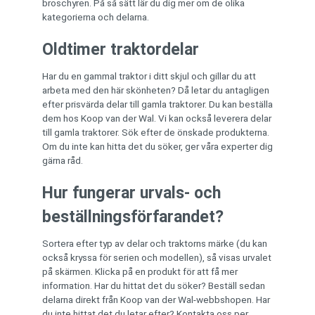
broschyren. På så sätt lär du dig mer om de olika
kategorierna och delarna.
Oldtimer traktordelar
Har du en gammal traktor i ditt skjul och gillar du att
arbeta med den här skönheten? Då letar du antagligen
efter prisvärda delar till gamla traktorer. Du kan beställa
dem hos Koop van der Wal. Vi kan också leverera delar
till gamla traktorer. Sök efter de önskade produkterna.
Om du inte kan hitta det du söker, ger våra experter dig
gärna råd.
Hur fungerar urvals- och
beställningsförfarandet?
Sortera efter typ av delar och traktorns märke (du kan
också kryssa för serien och modellen), så visas urvalet
på skärmen. Klicka på en produkt för att få mer
information. Har du hittat det du söker? Beställ sedan
delarna direkt från Koop van der Wal-webbshopen. Har
du inte hittat det du letar efter? Kontakta oss per